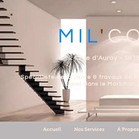
MIL
'
C
24 rue d'Auray - 561
Spécialiste de la vente & travaux de 
A Baud dans le Morbihan p
Accueil
Nos Services
À Propos