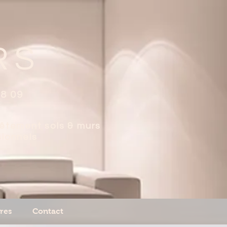
RS
08 09
vêtement sols & murs
sionnels
res
Contact