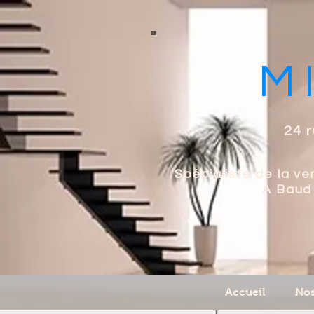
M
24 r
Spécialiste de la v
A Baud 
Accueil
Nos