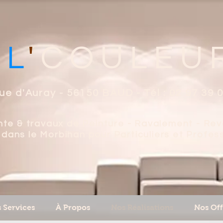
IL
'
COULEU
ue d'Auray - 56150 BAUD - Tél : 02 97 39 
ente & travaux de Peinture - Ravalement - Re
dans le Morbihan pour Particuliers et Profes
 Services
À Propos
Nos Réalisations
Nos Off